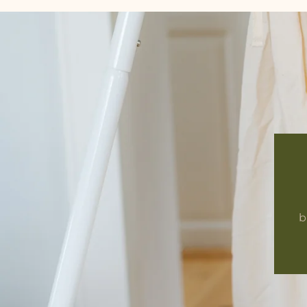
U
L
A
R
b