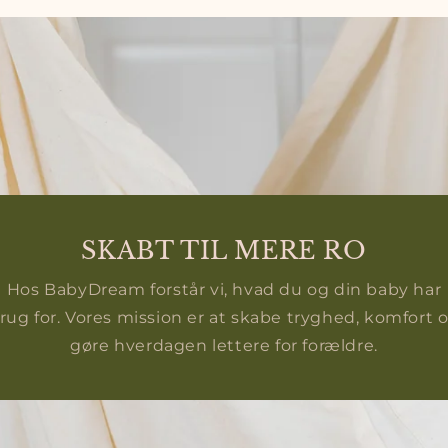
SKABT TIL MERE RO
Hos BabyDream forstår vi, hvad du og din baby har
rug for. Vores mission er at skabe tryghed, komfort 
gøre hverdagen lettere for forældre.