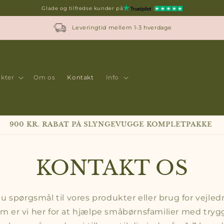
Glade og tilfredse kunder på
Leveringtid mellem 1-3 hverdage
kter
Om os
Kontakt
Info
2.499 KR. FOR SLYNGEVUGGE KOMPLETPAKKE
KONTAKT OS
u spørgsmål til vores produkter eller brug for vejle
 er vi her for at hjælpe småbørnsfamilier med trygg