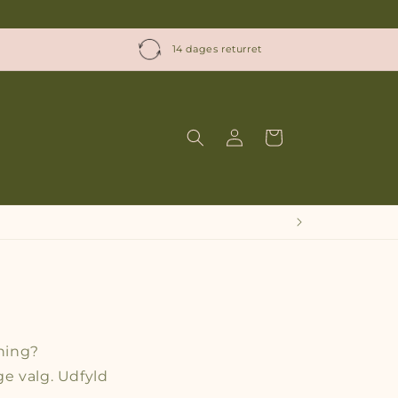
14 dages returret
Log
Indkøbskurv
ind
dning?
e valg. Udfyld