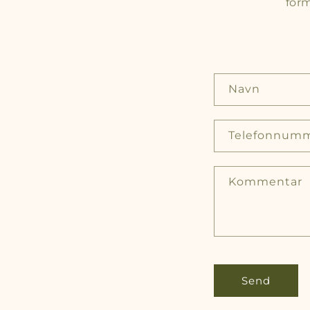
form
K
Navn
O
N
Telefonnum
T
A
Kommentar
K
T
F
O
R
Send
M