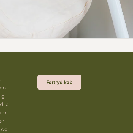
s
Fortryd køb
gen
ig
dre.
ier
er
 og