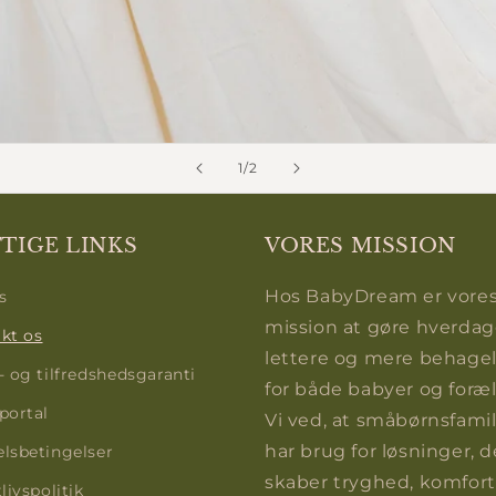
af
1
/
2
TIGE LINKS
VORES MISSION
Hos BabyDream er vore
s
mission at gøre hverda
kt os
lettere og mere behagel
- og tilfredshedsgaranti
for både babyer og foræl
portal
Vi ved, at småbørnsfamil
har brug for løsninger, d
lsbetingelser
skaber tryghed, komfort
livspolitik