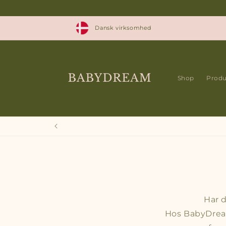
Gå til
indhold
Dansk virksomhed
Shop
Produ
Har d
Hos BabyDream