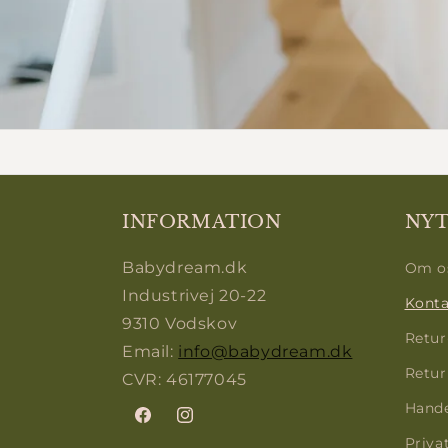
INFORMATION
NYT
Babydream.dk
Om o
Industrivej 20-22
Konta
9310 Vodskov
Retur
Email:
info@babydream.dk
Retur
CVR: 46177045
Hande
Facebook
Instagram
Privat