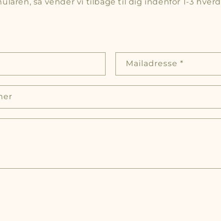
ularen, så vender vi tilbage til dig indenfor 1-3 hver
Mailadresse
*
mer